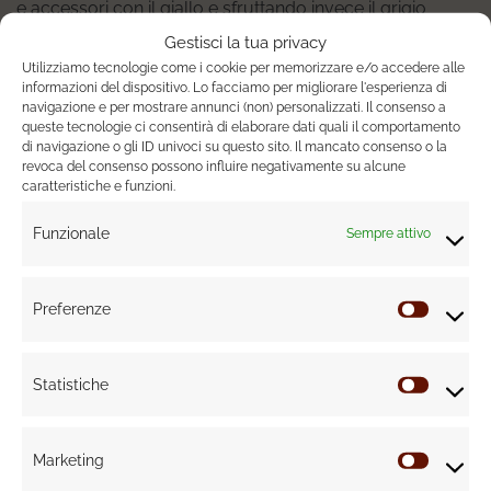
e accessori con il giallo e sfruttando invece il grigio
come base neutra per gli arredi. Oppure mixando i due
Gestisci la tua privacy
colori assieme in modo creativo e accattivante.
Utilizziamo tecnologie come i cookie per memorizzare e/o accedere alle
informazioni del dispositivo. Lo facciamo per migliorare l'esperienza di
navigazione e per mostrare annunci (non) personalizzati. Il consenso a
Tendenze interior design: sempre più riciclo
queste tecnologie ci consentirà di elaborare dati quali il comportamento
di navigazione o gli ID univoci su questo sito. Il mancato consenso o la
Non solo Covid-19 ma anche emergenza climatica: di
revoca del consenso possono influire negativamente su alcune
caratteristiche e funzioni.
questi tempi non è possibile esimersi dal pensare a
soluzioni proattive rispetto all’ambiente
, capaci di
Funzionale
Sempre attivo
ridurre impatto ambientale e sprechi, per questo la
tendenza al riciclo di alcuni materiali, in particolare della
plastica, è al centro delle tendenze interior 2021.
Preferenze
Prefere
L’urgenza di sviluppare soluzioni innovative per il
riutilizzo della plastica sprecata ha determinato una
Statistiche
Statisti
nuova era nello sviluppo del
design sostenibile
portando alla creazione di moltissimi oggetti d’arredo in
plastica riciclata, realizzati tramite l’ausilio di stampanti
Marketing
Marketi
3D, nuovi materiali bioplastici e altri materiali riciclati a