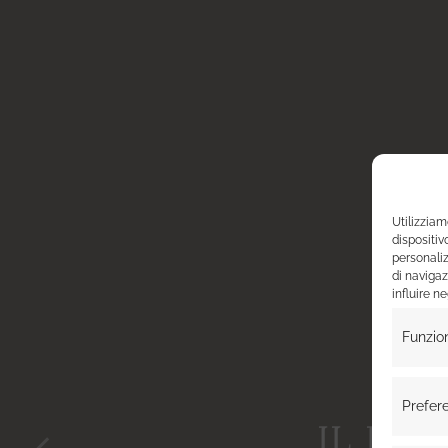
Utilizzia
dispositiv
personaliz
di navigaz
influire n
Funzio
Prefer
IL DE