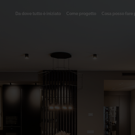
Da dove tutto è iniziato
Come progetto
Cosa posso fare 