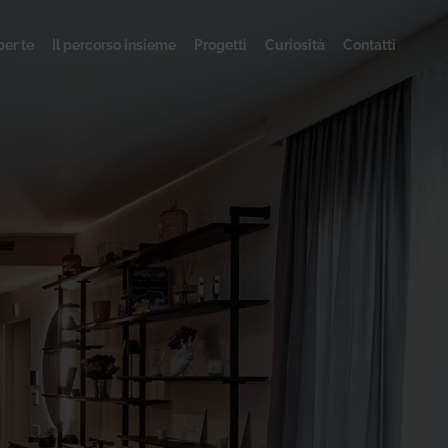
per te
Il percorso insieme
Progetti
Curiosità
Contatti