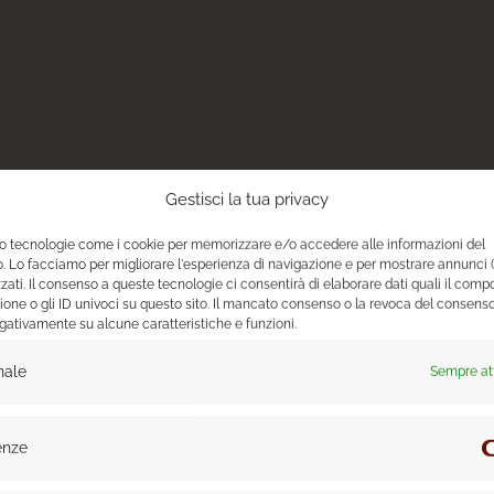
Gestisci la tua privacy
mo tecnologie come i cookie per memorizzare e/o accedere alle informazioni del
o. Lo facciamo per migliorare l'esperienza di navigazione e per mostrare annunci 
zati. Il consenso a queste tecnologie ci consentirà di elaborare dati quali il com
ione o gli ID univoci su questo sito. Il mancato consenso o la revoca del consen
egativamente su alcune caratteristiche e funzioni.
nale
Sempre at
enze
SIGN D’INTERNI NON È 