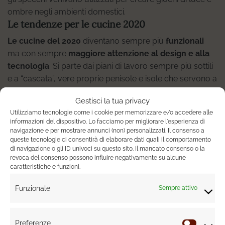
ombre negli ambienti domestici.
Le tendenze per le cucine 2020
Le cucine del 2020
diventano sempre più
funzionali
ma con sempre
maggiore attenzione al design e alla
tecnologia
. Si parte dai piani di lavoro sempre più sottili
e a “cascata”, vere proprie penisole e isole che servono a
restituire un look minimale. Molto gettonati anche i piani
Gestisci la tua privacy
top in effetto marmo o quarzo, ma il vero trend quando
Utilizziamo tecnologie come i cookie per memorizzare e/o accedere alle
si parla di cucina è quello dell’
isola monolitica
, ovvero
informazioni del dispositivo. Lo facciamo per migliorare l'esperienza di
senza tagli, con un’area lavoro che emerge come un
navigazione e per mostrare annunci (non) personalizzati. Il consenso a
queste tecnologie ci consentirà di elaborare dati quali il comportamento
pezzo unico al centro della stanza. Tra i materiali top
di navigazione o gli ID univoci su questo sito. Il mancato consenso o la
2020 per la cucina ci sono il cemento e i metalli mentre
revoca del consenso possono influire negativamente su alcune
la trasparenza è l’idea vincente del momento, si pensi ad
caratteristiche e funzioni.
esempio ai frigoriferi con ante trasparenti.
Funzionale
Sempre attivo
I trend per i bagni del 2020
Il 2019 è stato l’anno dei bagni a stile “scandinavo”
caratterizzati da minimalismo e total white, ora invece il
Preferenze