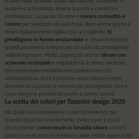
le aree relax dicendo addio alle sedute “scomode” e
austere e schiudendo invece la porta a comfort e
morbidezza. La parola d’ordine è
mixare comodità e
colore
per realizzare dei salotti più liberi anche grazie a
divani dall’aria meno rigida e più accogliente.
Si
prediligono le forme arrotondate
e i divani imbottiti e
grandi assumono sempre più un ruolo da protagonisti
nella living room. Molto apprezzati anche i
divani con
schienali reclinabili
e regolabili sia in senso verticale
che orizzontale mediante meccanismi nascosti
nell’imbottitura. Sofa e poltrone sono sempre meno
elementi di supporto e sempre più protagonisti, non a
caso vengono posizionati anche a centro stanza.
La scelta dei colori per l’interior design 2020
Ma quali sono i materiali e i colori di tendenza per
quanto riguarda l’arredamento d’interni per il 2020?
Sicuramente i
colori neutri in tonalità chiare
come il
bianco con sfumature fredde o calde. Molto apprezzate