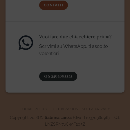
CONTATTI
Vuoi fare due chiacchiere prima?
Scrivimi su WhatsApp, ti ascolto
volentieri.
+39 3461665131
COOKIE POLICY
DICHIARAZIONE SULLA PRIVACY
Copyright 2026 ©
Sabrina Lanza
P.Iva IT10370360967 - C.f.
LNZSRN76C49F205Z