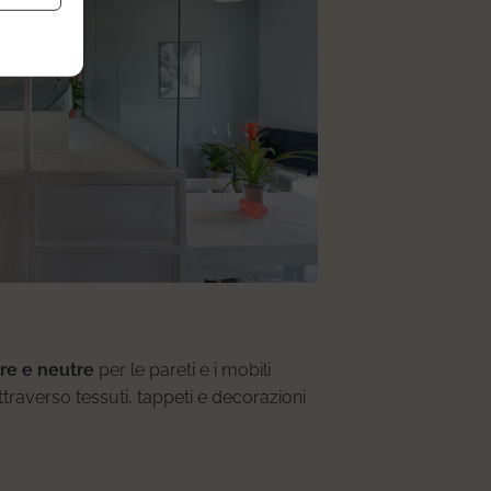
are e neutre
per le pareti e i mobili
ttraverso tessuti, tappeti e decorazioni