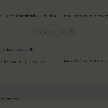
imizzare?
Contattaci
e richiedi una consulenza senza impegn
. Aggiungilo ai
segnalibri
.
L’arte dell’illuminazione: 
nell’Interior Design: partner o
un commento.