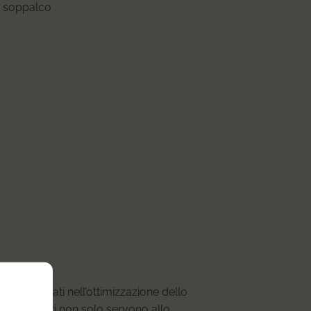
propri alleati nell’ottimizzazione dello
sti elementi non solo servono allo