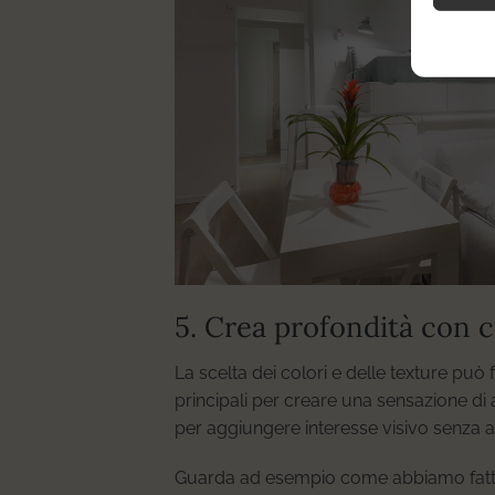
5. Crea profondità con c
La scelta dei colori e delle texture può 
principali per creare una sensazione di
per aggiungere interesse visivo senza a
Guarda ad esempio come abbiamo fatt