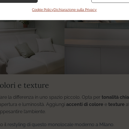
Cookie Policy
Dichiarazione sulla Privacy
olori e texture
fare la differenza in uno spazio piccolo. Opta per
tonalità chi
 apertura e luminosità. Aggiungi
accenti di colore
e
texture
a
ppesantire l’ambiente.
o il
restyling di questo monolocale moderno a Milano
.