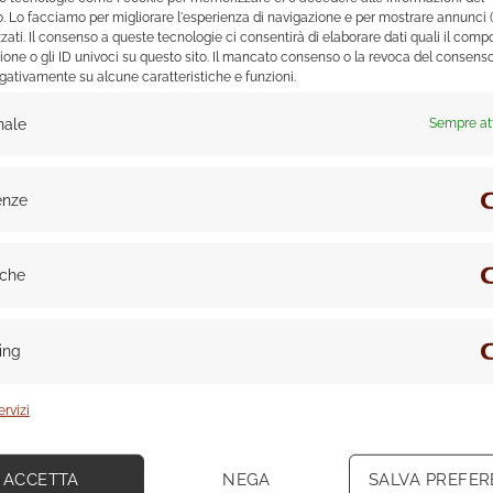
o. Lo facciamo per migliorare l'esperienza di navigazione e per mostrare annunci 
o di archiviazione extra o si trasformano per adattarsi alle 
zati. Il consenso a queste tecnologie ci consentirà di elaborare dati quali il com
ione o gli ID univoci su questo sito. Il mancato consenso o la revoca del consen
 e trasparenza
egativamente su alcune caratteristiche e funzioni.
le nell’ottimizzazione degli spazi piccoli. Utilizza
luci diffu
nale
Sempre at
ecchi
e superfici trasparenti può creare illusioni ottiche di 
enze
on l’organizzazione strategica
iche
diventare rapidamente oppressivo. Investi in soluzioni di archi
pendini
per sfruttare al massimo ogni centimetro disponibile
 funzionale, ma anche visivamente più piacevole e rilassante
ing
pitare il letto e strutturato lo spazio sottostante per tutta 
ervizi
ACCETTA
NEGA
SALVA PREFE