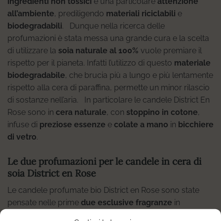
ingredienti non tossici
e una particolare
attenzione
all’ambiente
, prediligendo
materiali riciclabili
e
biodegradabili
. Dunque nella ricerca delle
profumazioni è stata messa una grande cura e la scelta
di utilizzare la
soia naturale al 100%
vuole premiare il
rispetto per il pianeta. Infatti l’utilizzo di questo
materiale
biodegradabile
, che brucia più a lungo e più lentamente
rispetto alla cera di paraffina, permette un minor rilascio
di sostanze nell’aria. In particolare le candele District En
Rose sono in
cera naturale
, con
stoppino in cotone
,
infuse di
preziose essenze
e
colate a mano
in
bicchiere
di vetro
.
Le due profumazioni per le
candele in cera di
soia District en Rose
Le candele profumate bio District en Rose sono state
pensate nelle prime
due esclusive fragranze
in
edizione limitata
:
OdoRosa:
Il profumo di un armonioso