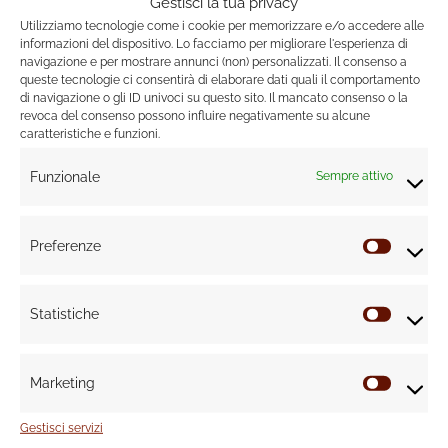
Gestisci la tua privacy
risveglio a casa, dove il
calore del legno
si unisce alle
Utilizziamo tecnologie come i cookie per memorizzare e/o accedere alle
note fresche e floreali del
giardino di rose
baciato dalla
informazioni del dispositivo. Lo facciamo per migliorare l'esperienza di
rugiada al mattino. Il cielo azzurro, la colazione al sole,
navigazione e per mostrare annunci (non) personalizzati. Il consenso a
queste tecnologie ci consentirà di elaborare dati quali il comportamento
accompagnata da
note fruttate di agrumi e ribes nero
.
di navigazione o gli ID univoci su questo sito. Il mancato consenso o la
Con le sue essenze di testa cassis e bergamotto, le
revoca del consenso possono influire negativamente su alcune
caratteristiche e funzioni.
essenze di cuore rosa rossa e cassis e le essenze di
fondo legno di sandalo e legno di cedro, OdoRosa è una
Funzionale
Sempre attivo
candela dalla
fragranza delicata e corposa
allo stesso
tempo.
Preferenze
Prefere
DesideRosa
: L’essenza del desiderio di casa, quando,
nell’abbraccio della sera, apri la porta e senti il profumo
delle cose che ami. Il
legno dei mobili
, il
cuoio
e i
metalli
,
Statistiche
Statisti
il balcone di rose fiorito, la dolce sensazione del rientro.
La composizione di DesideRosa ha per protagonisti rosa
Marketing
rossa, lampone, chiodi di garofano come essenze di
Marketi
testa, foglie di tabacco, pepe nero e labdano come
Gestisci servizi
essenze di cuore e sandalo, vaniglia e legno di cedro