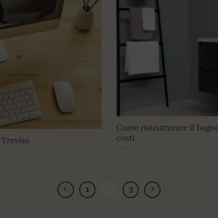
Come ristrutturare il bagno
costi
 Treviso
1
2
3