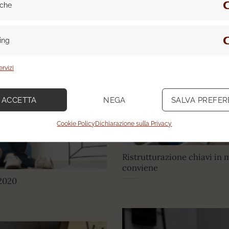
iche
ing
ervizi
ACCETTA
NEGA
SALVA PREFE
Cookie Policy
Dichiarazione sulla Privacy
Ristrutturazione chiavi in
conviene
 2020