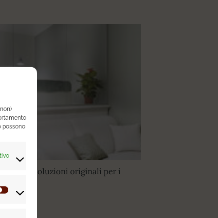
(non)
portamento
so possono
tivo
: idee e soluzioni originali per i
Preferenze