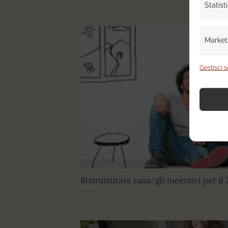
Statist
Market
Gestisci s
Ristrutturare casa: gli incentivi per il