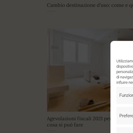
Cambio destinazione d’uso: come e qu
Utilizzia
dispositiv
personaliz
di navigaz
influire n
Funzio
Prefer
Agevolazioni fiscali 2021 per ristrutt
cosa si può fare