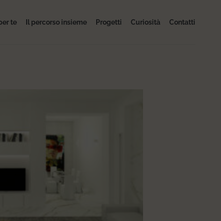
per te
Il percorso insieme
Progetti
Curiosità
Contatti