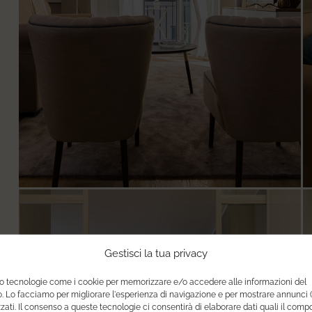
Gestisci la tua privacy
mo tecnologie come i cookie per memorizzare e/o accedere alle informazioni del
o. Lo facciamo per migliorare l'esperienza di navigazione e per mostrare annunci 
zati. Il consenso a queste tecnologie ci consentirà di elaborare dati quali il com