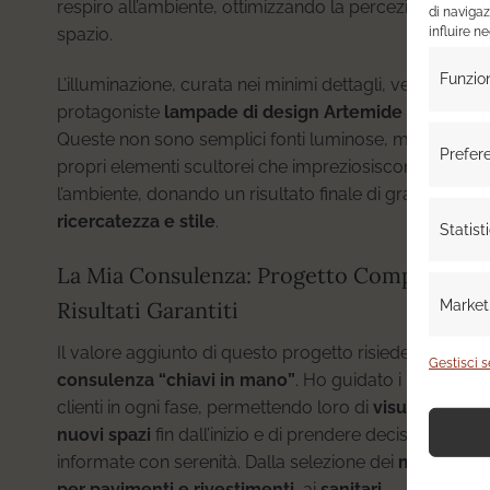
respiro all’ambiente, ottimizzando la percezione dello
di navigaz
influire n
spazio.
Funzio
L’illuminazione, curata nei minimi dettagli, vede
protagoniste
lampade di design Artemide e Flos
.
Queste non sono semplici fonti luminose, ma veri e
Prefer
propri elementi scultorei che impreziosiscono
l’ambiente, donando un risultato finale di grande
ricercatezza e stile
.
Statist
La Mia Consulenza: Progetto Completo e
Market
Risultati Garantiti
Il valore aggiunto di questo progetto risiede nella mia
Gestisci s
consulenza “chiavi in mano”
. Ho guidato i miei
clienti in ogni fase, permettendo loro di
visualizzare i
nuovi spazi
fin dall’inizio e di prendere decisioni
informate con serenità. Dalla selezione dei
materiali
per pavimenti e rivestimenti
, ai
sanitari
,