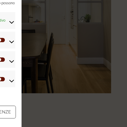
so possono
tivo
Preferenze
Statistiche
Marketing
RENZE