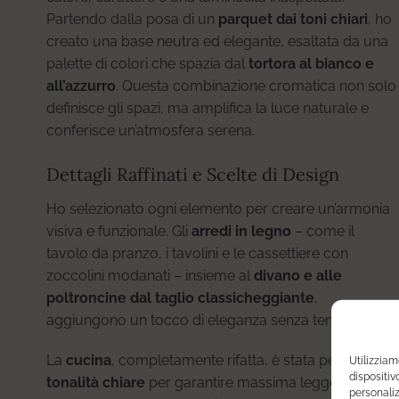
Partendo dalla posa di un
parquet dai toni chiari
, ho
creato una base neutra ed elegante, esaltata da una
palette di colori che spazia dal
tortora al bianco e
all’azzurro
. Questa combinazione cromatica non solo
definisce gli spazi, ma amplifica la luce naturale e
conferisce un’atmosfera serena.
Dettagli Raffinati e Scelte di Design
Ho selezionato ogni elemento per creare un’armonia
visiva e funzionale. Gli
arredi in legno
– come il
tavolo da pranzo, i tavolini e le cassettiere con
zoccolini modanati – insieme al
divano e alle
poltroncine dal taglio classicheggiante
,
aggiungono un tocco di eleganza senza tempo.
La
cucina
, completamente rifatta, è stata pensata in
Utilizzia
dispositiv
tonalità chiare
per garantire massima leggerezza e
personaliz