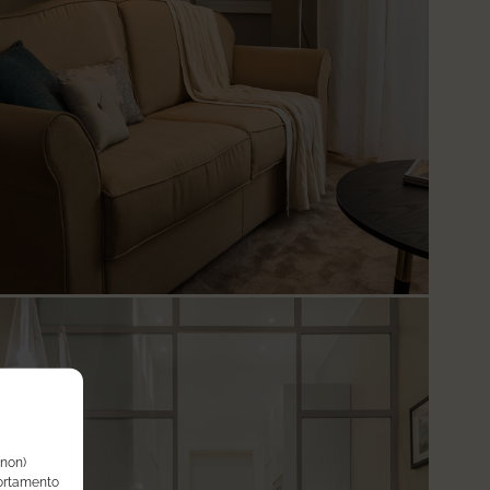
(non)
portamento