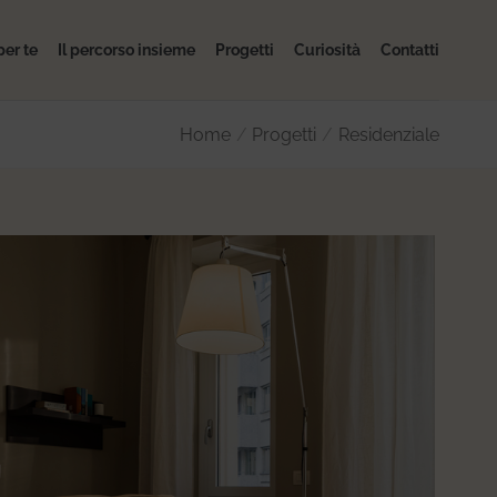
per te
Il percorso insieme
Progetti
Curiosità
Contatti
Home
/
Progetti
/
Residenziale