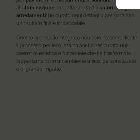
all’
illuminazione
, fino alla scelta dei
colori
e degli
arredamenti
: ho curato ogni dettaglio per garantire
un risultato finale impeccabile.
Questo approccio integrato non solo ha semplificato
il processo per loro, ma ha anche assicurato una
coerenza estetica e funzionale che ha trasformato
l’appartamento in un ambiente unico, personalizzato
e di grande impatto.