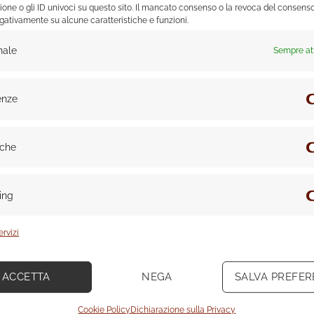
ione o gli ID univoci su questo sito. Il mancato consenso o la revoca del consen
egativamente su alcune caratteristiche e funzioni.
nale
Sempre at
enze
iche
ing
ervizi
ACCETTA
NEGA
SALVA PREFE
Cookie Policy
Dichiarazione sulla Privacy