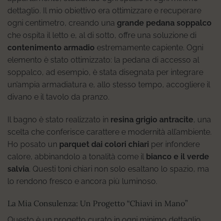
dettaglio. Il mio obiettivo era ottimizzare e recuperare
ogni centimetro, creando una
grande pedana soppalco
che ospita il letto e, al di sotto, offre una soluzione di
contenimento armadio
estremamente capiente. Ogni
elemento è stato ottimizzato: la pedana di accesso al
soppalco, ad esempio, è stata disegnata per integrare
un’ampia armadiatura e, allo stesso tempo, accogliere il
divano e il tavolo da pranzo.
Il bagno è stato realizzato in
resina grigio antracite
, una
scelta che conferisce carattere e modernità all’ambiente.
Ho posato un
parquet dai colori chiari
per infondere
calore, abbinandolo a tonalità come il
bianco e il verde
salvia
. Questi toni chiari non solo esaltano lo spazio, ma
lo rendono fresco e ancora più luminoso.
La Mia Consulenza: Un Progetto “Chiavi in Mano”
Questo è un progetto curato in ogni minimo dettaglio,