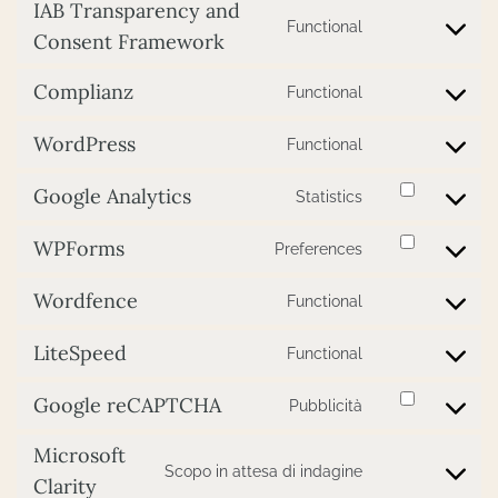
IAB Transparency and
service
Functional
Consent
google-
Consent Framework
to
adsense
service
Complianz
Functional
Consent
iab-
to
transparency-
WordPress
Functional
service
and-
Consent
complianz
consent-
to
framework
Google Analytics
Statistics
service
Consent
wordpress
to
WPForms
Preferences
service
Consent
google-
to
analytics
Wordfence
Functional
service
Consent
wpforms
to
LiteSpeed
Functional
service
Consent
wordfence
to
Google reCAPTCHA
Pubblicità
service
Consent
litespeed
to
Microsoft
service
Scopo in attesa di indagine
Consent
google-
Clarity