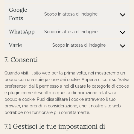
to
recaptcha
service
Google
microsoft-
Scopo in attesa di indagine
Consent
Fonts
clarity
to
service
WhatsApp
Scopo in attesa di indagine
Consent
google-
to
fonts
Varie
Scopo in attesa di indagine
service
Consent
whatsapp
to
7. Consenti
service
varie
Quando visiti il sito web per la prima volta, noi mostreremo un
popup con una spiegazione dei cookie. Appena clicchi su “Salva
preferenze”, dai il permesso a noi di usare le categorie di cookie
e plugin come descritto in questa dichiarazione relativa ai
popup e cookie. Puoi disabilitare i cookie attraverso il tuo
browser, ma prendi in considerazione, che il nostro sito web
potrebbe non funzionare più correttamente.
7.1 Gestisci le tue impostazioni di