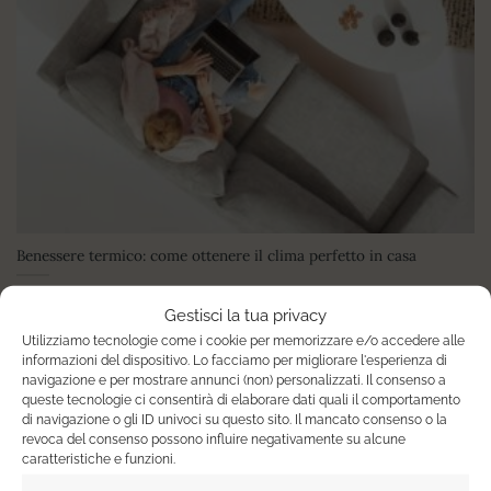
Benessere termico: come ottenere il clima perfetto in casa
Il benessere termico, detto anche comfort termico, è la
Gestisci la tua privacy
sensazione di soddisfazione percepita rispetto all’ambiente
Utilizziamo tecnologie come i cookie per memorizzare e/o accedere alle
informazioni del dispositivo. Lo facciamo per migliorare l'esperienza di
navigazione e per mostrare annunci (non) personalizzati. Il consenso a
queste tecnologie ci consentirà di elaborare dati quali il comportamento
di navigazione o gli ID univoci su questo sito. Il mancato consenso o la
revoca del consenso possono influire negativamente su alcune
caratteristiche e funzioni.