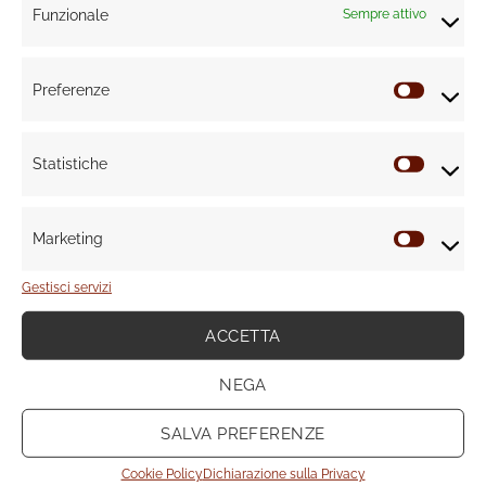
Funzionale
Sempre attivo
Preferenze
Prefere
Statistiche
5 consigli per ottimizzare gli spazi dedicati allo Smart Working
Statisti
Marketing
Marketi
Gestisci servizi
ACCETTA
NEGA
SALVA PREFERENZE
Cookie Policy
Dichiarazione sulla Privacy