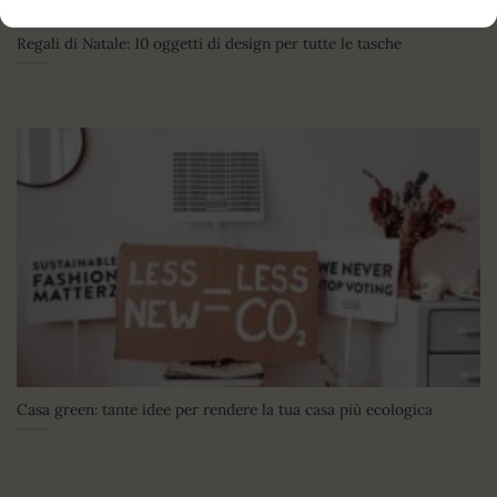
Regali di Natale: 10 oggetti di design per tutte le tasche
Casa green: tante idee per rendere la tua casa più ecologica