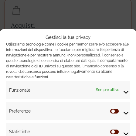
Acquisti
Valutazione di mobili, materiali o prodotti prima di
Gestisci la tua privacy
procedere.
Utilizziamo tecnologie come i cookie per memorizzare e/o accedere alle
informazioni del dispositivo. Lo facciamo per migliorare l'esperienza di
navigazione e per mostrare annunci (non) personalizzati. Il consenso a
queste tecnologie ci consentirà di elaborare dati quali il comportamento
di navigazione o gli ID univoci su questo sito. Il mancato consenso o la
Se emergerà la necessità di sviluppare un progetto più
revoca del consenso possono influire negativamente su alcune
caratteristiche e funzioni.
approfondito,
potremo valutare insieme il servizio più adatto.
Funzionale
Sempre attivo
Preferenze
Prenota ora la tua call a €149
Prefere
Statistiche
Statisti